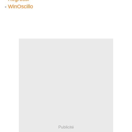
-
WinOscillo
Publicité