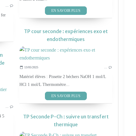
…
EN SAVOIR PLUS
 fer
TP cour seconde : expériences exo et
endothermiques
um
de
13/05/2025
…
Matériel élèves : Pissette 2 béchers NaOH 1 mol/L
LES TP PHYS-CHIM 2019
HCl 1 mol/L Thermomètre...
EN SAVOIR PLUS
…
TP Seconde P-Ch : suivre un transfert
4 5
thermique