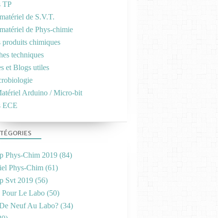
s TP
matériel de S.V.T.
 matériel de Phys-chimie
s produits chimiques
ches techniques
es et Blogs utiles
crobiologie
atériel Arduino / Micro-bit
s ECE
TÉGORIES
p Phys-Chim 2019
(84)
iel Phys-Chim
(61)
p Svt 2019
(56)
s Pour Le Labo
(50)
De Neuf Au Labo?
(34)