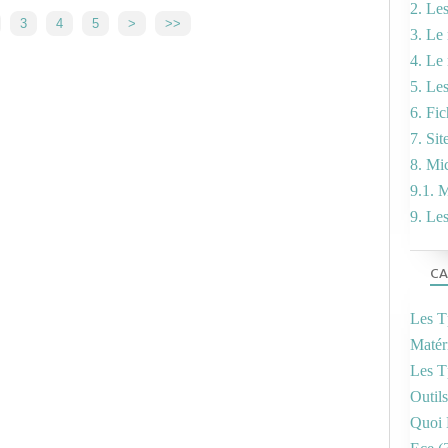
2. Le
3
4
5
>
>>
3. Le 
4. Le
5. Le
6. Fi
7. Sit
8. Mi
9.1. M
9. Le
CA
Les T
Matér
Les T
Outil
Quoi 