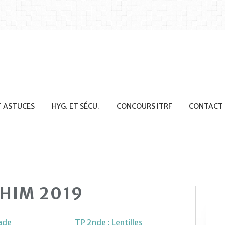
T ASTUCES
HYG. ET SÉCU.
CONCOURS ITRF
CONTACT
CHIM 2019
rade
TP 2nde : Lentilles