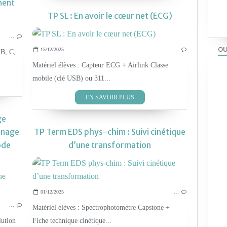
ment
TP SL : En avoir le cœur net (ECG)
LES TP PHYS-CHIM 2019
…
OU
15/12/2025
…
 B, C,
Matériel élèves : Capteur ECG + Airlink Classe
mobile (clé USB) ou 311...
EN SAVOIR PLUS
ge
nnage
TP Term EDS phys-chim : Suivi cinétique
ode
d’une transformation
LES TP PHYS-CHIM 2019
01/12/2025
…
…
Matériel élèves : Spectrophotomètre Capstone +
lution
Fiche technique cinétique...