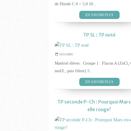
de Diiode C 0 = 5,0.10...
EN SAVOIR PLUS
TP SL : TP noté
15/11/2025
Matériel élèves : Groupe 1 : Flacon A (ZnCl₂ 
mol/L, puis filtrer) 5...
EN SAVOIR PLUS
TP seconde P-Ch : Pourquoi Mars
elle rouge?