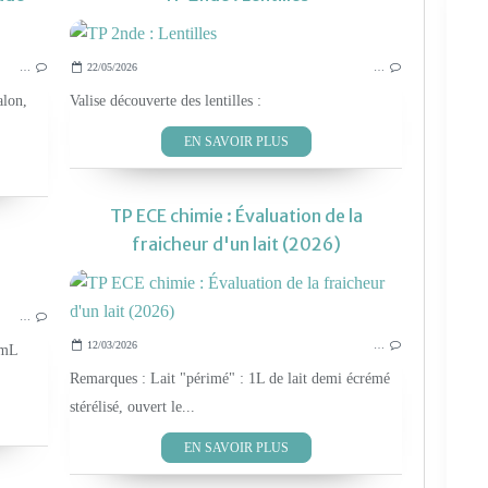
LES TP PHYS-CHIM 2019
…
22/05/2026
…
alon,
Valise découverte des lentilles :
EN SAVOIR PLUS
TP ECE chimie : Évaluation de la
fraicheur d'un lait (2026)
LES TP PHYS-CHIM 2019
…
12/03/2026
…
 mL
Remarques : Lait "périmé" : 1L de lait demi écrémé
stérélisé, ouvert le...
EN SAVOIR PLUS