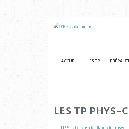
ACCUEIL
LES TP
PRÉPA. E
LES TP PHYS-
TP SL : Le bleu brillant du powe