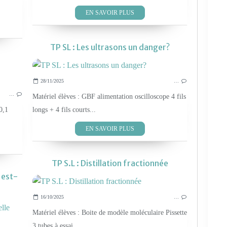
EN SAVOIR PLUS
TP SL : Les ultrasons un danger?
28/11/2025
…
LES TP PHYS-CHIM 2019
…
Matériel élèves : GBF alimentation oscilloscope 4 fils
0,1
longs + 4 fils courts...
EN SAVOIR PLUS
TP S.L : Distillation fractionnée
 est-
16/10/2025
…
LES TP PHYS-CHIM 2019
Matériel élèves : Boite de modèle moléculaire Pissette
3 tubes à essai...