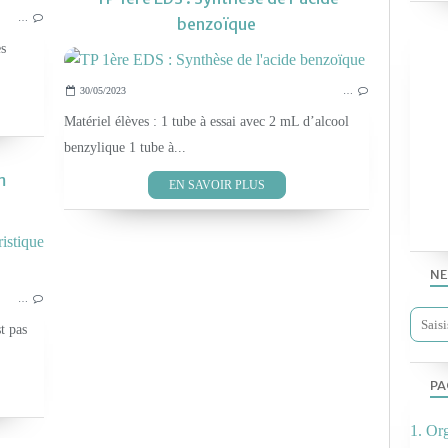
…
benzoïque
es
30/05/2023
…
Matériel élèves : 1 tube à essai avec 2 mL d’alcool
benzylique 1 tube à...
m
EN SAVOIR PLUS
LES TP PHYS-CHIM 2019
NE
…
t pas
PA
1. Or