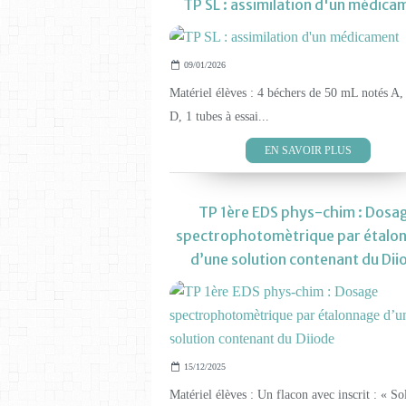
TP SL : assimilation d'un médica
09/01/2026
Matériel élèves : 4 béchers de 50 mL notés A,
D, 1 tubes à essai...
EN SAVOIR PLUS
TP 1ère EDS phys-chim : Dosa
spectrophotomètrique par étalo
d’une solution contenant du Dii
15/12/2025
Matériel élèves : Un flacon avec inscrit : « So