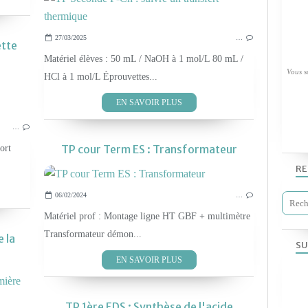
27/03/2025
…
ette
Matériel élèves : 50 mL / NaOH à 1 mol/L 80 mL /
Vous so
HCl à 1 mol/L Éprouvettes...
LES TP PHYS-CHIM 2019
EN SAVOIR PLUS
…
TP cour Term ES : Transformateur
ort
RE
06/02/2024
…
Matériel prof : Montage ligne HT GBF + multimètre
Transformateur démon...
 la
SU
EN SAVOIR PLUS
LES TP PHYS-CHIM 2019
TP 1ère EDS : Synthèse de l'acide