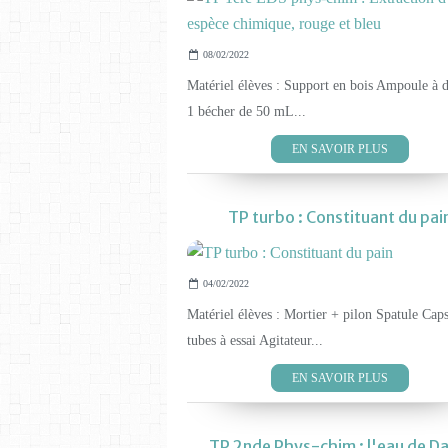
08/02/2022
Matériel élèves : Support en bois Ampoule à 
1 bécher de 50 mL...
EN SAVOIR PLUS
TP turbo : Constituant du pai
04/02/2022
Matériel élèves : Mortier + pilon Spatule Cap
tubes à essai Agitateur...
EN SAVOIR PLUS
TP 2nde Phys-chim : l'eau de Da