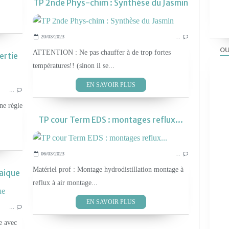
TP 2nde Phys-chim : Synthèse du Jasmin
20/03/2023
…
OU
ATTENTION : Ne pas chauffer à de trop fortes
ertie
températures!! (sinon il se...
LES TP PHYS-CHIM 2019
EN SAVOIR PLUS
…
LES TP PHYS-CHIM 2010
ne règle
TP cour Term EDS : montages reflux...
06/03/2023
…
Matériel prof : Montage hydrodistillation montage à
aique
reflux à air montage...
LES TP PHYS-CHIM 2019
EN SAVOIR PLUS
…
e avec