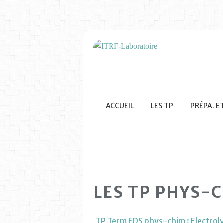
ACCUEIL
LES TP
PRÉPA. E
LES TP PHYS-
TP Term EDS phys-chim : Electrol