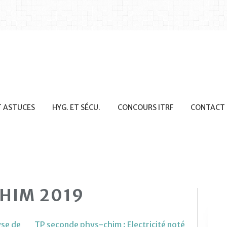
T ASTUCES
HYG. ET SÉCU.
CONCOURS ITRF
CONTACT
CHIM 2019
yse de
TP seconde phys-chim : Electricité noté