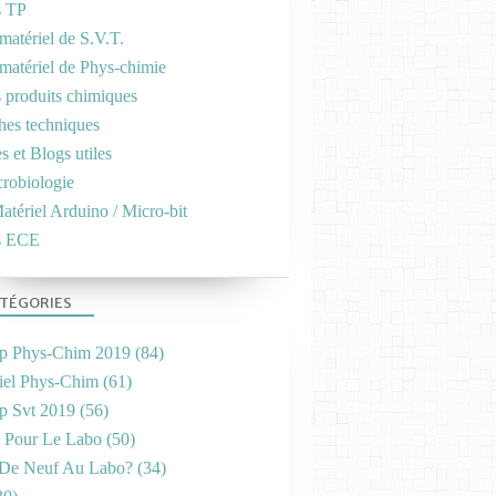
s TP
matériel de S.V.T.
 matériel de Phys-chimie
s produits chimiques
ches techniques
es et Blogs utiles
crobiologie
atériel Arduino / Micro-bit
s ECE
TÉGORIES
p Phys-Chim 2019
(84)
iel Phys-Chim
(61)
p Svt 2019
(56)
s Pour Le Labo
(50)
De Neuf Au Labo?
(34)