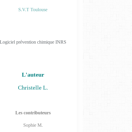
S.V.T Toulouse
LES TP PHYS-CHIM 2019
Logiciel prévention chimique INRS
L'auteur
Christelle L.
LES TP PHYS-CHIM 2019
Les contributeurs
Sophie M.