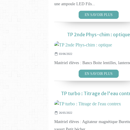
une ampoule LED Fils...
EN SAVOIR PLUS
TP 2nde Phys-chim : optique
03/06/2022
Matériel élèves : Bancs Boite lentilles, lantern
EN SAVOIR PLUS
TP turbo : Titrage de l'eau cont
26/05/2022
Matériel élèves : Agitateur magnétique Burett
yaourt Petit bécher...