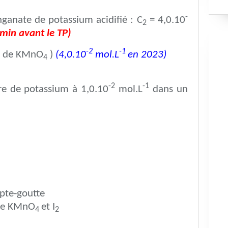
-
nganate de potassium acidifié : C
= 4,0.10
2
 min avant le TP)
-2
-1
L de KMnO
)
(4,0.10
mol.L
en 2023)
4
-2
-1
re de potassium à 1,0.10
mol.L
dans un
pte-goutte
 de KMnO
et I
4
2