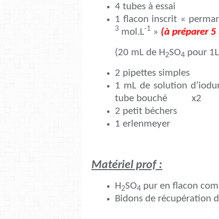
4 tubes à essai
1 flacon inscrit « perma
3
-1
mol.L
»
(à préparer 5
(20 mL de H
SO
pour 1
2
4
2 pipettes simples
1 mL de solution d’iodu
tube bouché x2
2 petit béchers
1 erlenmeyer
Matériel prof :
H
SO
pur en flacon com
2
4
Bidons de récupération