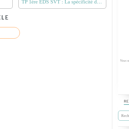
TP 1ère EDS SVT : La spécificité des enzymes digestives
CLE
Vous so
RE