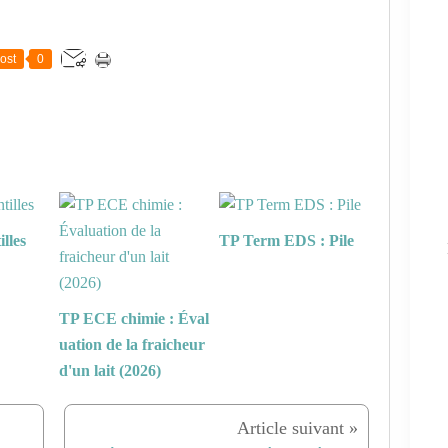
ost
0
lles
TP Term EDS : Pile
TP ECE chimie : Éval
uation de la fraicheur
d'un lait (2026)