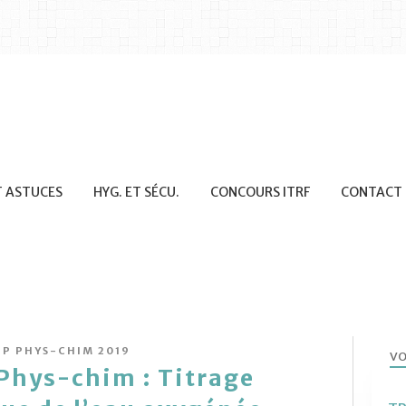
T ASTUCES
HYG. ET SÉCU.
CONCOURS ITRF
CONTACT
TP PHYS-CHIM 2019
VO
 Phys-chim : Titrage