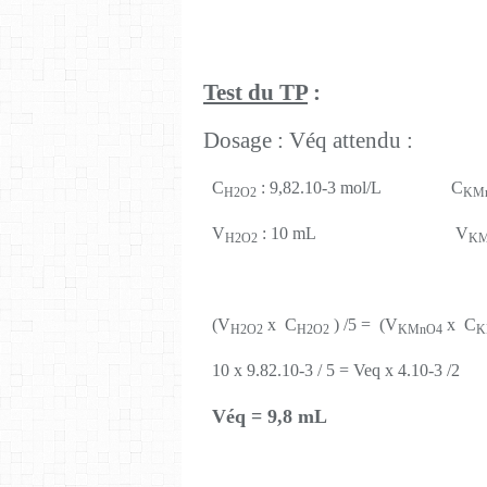
Test du TP
:
Dosage : Véq attendu :
C
: 9,82.10-3 mol/L C
H2O2
KM
V
: 10 mL V
H2O2
KM
(V
x C
) /5 = (V
x C
H2O2
H2O2
KMnO4
K
10 x 9.82.10-3 / 5 = Veq x 4.10-3 /2
Véq = 9,8 mL