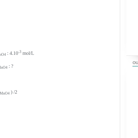
-3
: 4.10
mol/L
nO4
OU
: ?
nO4
) /2
MnO4