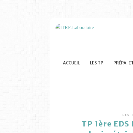
ACCUEIL
LES TP
PRÉPA. E
LES 
TP 1ère EDS