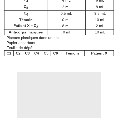
C
4 mL
6 mL
4
C
2 mL
8 mL
5
C
0,5 mL
9,5 mL
6
Témoin
0 mL
10 mL
Patient X = C
8 mL
2 mL
2
Anticorps marqués
0 ml
10 mL
- Pipettes plastiques dans un pot
- Papier absorbant
- Feuille de dépôt :
C1
C2
C3
C4
C5
C6
Témoin
Patient X