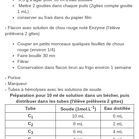
Mettre 2 gouttes dans chaque puits (2gttes compte goutte
1 mL)
conserver au frais dans du papier film
-
Flacon avec solution de chou rouge noté Enzyme (l'élève
prélèvera 2 gttes)
Couper en petits morceaux quelques feuilles de choux
rouge (environ 1/4)
Faire bouillir 30 mn
Filtrer
Conservation dans flacon brun au frigo environ 1 semaine
-
Portoir
-
Marqueur
-
Tubes à hémolyses avec les solutions de soude
Préparation pour 10 ml de solution dans un bécher, puis
distribuer dans les tubes (l'élève prélèvera 2 gttes)
-1
Tube
Eau distillée
Soude (1mol.L
)
C
10 mL
0 mL
1
C
8 mL
2 mL
2
C
6 mL
4 mL
3