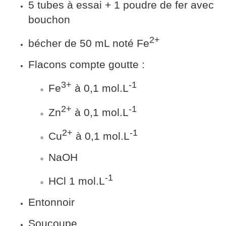
5 tubes à essai + 1 poudre de fer avec
bouchon
2+
bécher de 50 mL noté Fe
Flacons compte goutte :
3+
-1
Fe
à 0,1 mol.L
2+
-1
Zn
à 0,1 mol.L
2+
-1
Cu
à 0,1 mol.L
NaOH
-1
HCl 1 mol.L
Entonnoir
Soucoupe