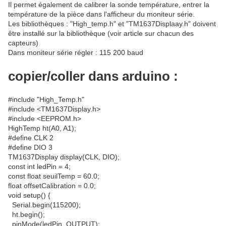
Il permet également de calibrer la sonde température, entrer la
température de la pièce dans l'afficheur du moniteur série.
Les bibliothèques : "High_temp.h" et "TM1637Displaay.h" doivent
être installé sur la bibliothèque (voir article sur chacun des
capteurs)
Dans moniteur série régler : 115 200 baud
copier/coller dans arduino :
#include "High_Temp.h"
#include <TM1637Display.h>
#include <EEPROM.h>
HighTemp ht(A0, A1);
#define CLK 2
#define DIO 3
TM1637Display display(CLK, DIO);
const int ledPin = 4;
const float seuilTemp = 60.0;
float offsetCalibration = 0.0;
void setup() {
Serial.begin(115200);
ht.begin();
pinMode(ledPin, OUTPUT);