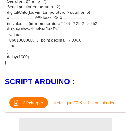
Serial.print("Temp : ");
Serial.println(temperature, 2);
digitalWrite(ledPin, temperature > seuilTemp);
// ---------------- Affichage XX.X ----------------
int valeur = (int)(temperature * 10); // 25.2 -> 252
display.showNumberDecEx(
valeur,
0b01000000, // point décimal → XX.X
true
);
delay(1000);
}
SCRIPT ARDUINO :
Télécharger
sketch_jun2026_aff_temp_diodea