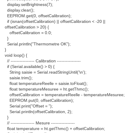
display.setBrightness(7);
display.clear();
EEPROM.get(0, offsetCalibration);
if (isnan(offsetCalibration) || offsetCalibration < -20 ||
offsetCalibration > 20) {
offsetCalibration = 0.0;
}
Serial.println("Thermometre OK");
}
void loop() {
// ---------------- Calibration ----------------
if (Serial.available() > 0) {
String saisie = Serial.readStringUntil('\n');
saisie.trim();
float temperatureReelle = saisie.toFloat();
float temperatureMesuree = ht.getThmc();
offsetCalibration = temperatureReelle - temperatureMesuree;
EEPROM.put(0, offsetCalibration);
Serial.print("Offset = ");
Serial.println(offsetCalibration, 2);
}
// ---------------- Mesure ----------------
float temperature = ht.getThmc() + offsetCalibration;