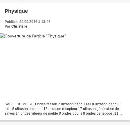
Physique
Publié le 29/09/2016 à 13:46
Par
Christelle
SALLE DE MECA : Ondes ressort 2 ultrason banc 1 rail 8 ultrason banc 2
rails 8 ultrason emetteur 13 ultrason recepteur 17 ultrason générateur de
salves 14 ondes vibreur de melde 8 ondes poulis 8 ondes généboost 11
Etuve 1 table à coussin d'air 1 cuve...