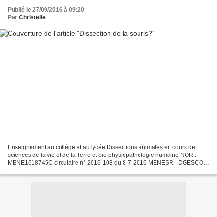
Publié le 27/09/2016 à 09:20
Par
Christelle
Enseignement au collège et au lycée Dissections animales en cours de
sciences de la vie et de la Terre et bio-physiopathologie humaine NOR :
MENE1618745C circulaire n° 2016-108 du 8-7-2016 MENESR - DGESCO
MAF 1 Texte adressé aux rectrices et recteurs...