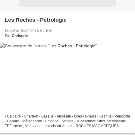
Les Roches - Pétrologie
Publié le 30/09/2016 à 13:30
Par
Christelle
- Calcaire - Charbon - Basalte - Andésite - Grès - Gneiss - Granite - Péridotite
- Gabbro - Métagabbro - Eclogite - Schiste - Micaschiste Sites intéressants :
TPE roche ; Microscope polarisant virtuel ; -ROCHES MAGMATIQUES -
Amphibole : silicates d'aluminium...