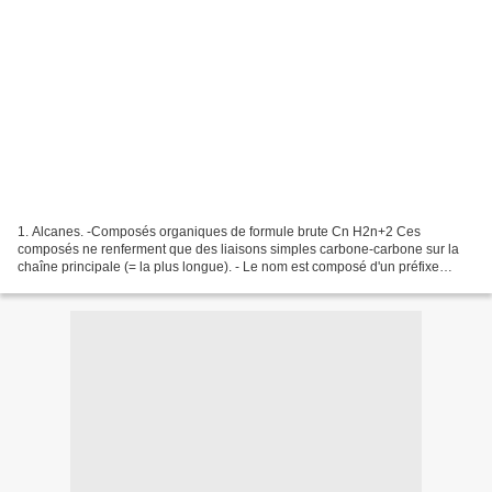
1. Alcanes. -Composés organiques de formule brute Cn H2n+2 Ces
composés ne renferment que des liaisons simples carbone-carbone sur la
chaîne principale (= la plus longue). - Le nom est composé d'un préfixe
indiquant le nombre de carbone + une terminaison...