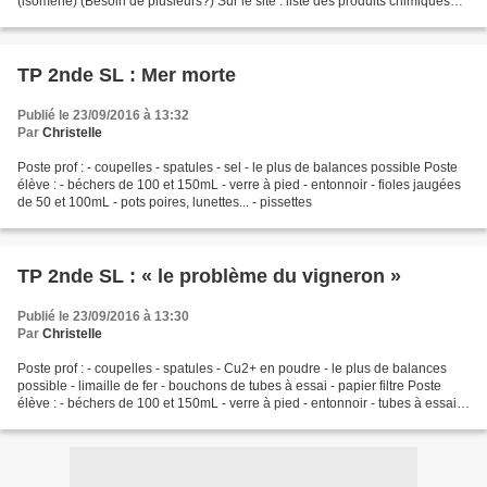
(isomérie) (Besoin de plusieurs?) Sur le site : liste des produits chimiques
(pas les consommables! le sirop...
TP 2nde SL : Mer morte
Publié le 23/09/2016 à 13:32
Par
Christelle
Poste prof : - coupelles - spatules - sel - le plus de balances possible Poste
élève : - béchers de 100 et 150mL - verre à pied - entonnoir - fioles jaugées
de 50 et 100mL - pots poires, lunettes... - pissettes
TP 2nde SL : « le problème du vigneron »
Publié le 23/09/2016 à 13:30
Par
Christelle
Poste prof : - coupelles - spatules - Cu2+ en poudre - le plus de balances
possible - limaille de fer - bouchons de tubes à essai - papier filtre Poste
élève : - béchers de 100 et 150mL - verre à pied - entonnoir - tubes à essai -
petit flacons: Cu2+...