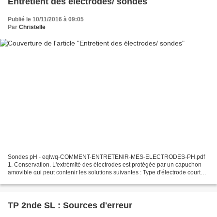
Entretient des électrodes/ sondes
Publié le 10/11/2016 à 09:05
Par
Christelle
Sondes pH - eqlwq-COMMENT-ENTRETENIR-MES-ELECTRODES-PH.pdf
1. Conservation. L'extrémité des électrodes est protégée par un capuchon
amovible qui peut contenir les solutions suivantes : Type d'électrode court
stockage long stockage remarques verre simple...
TP 2nde SL : Sources d'erreur