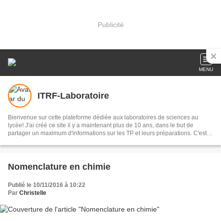
Publicité
MENU
ITRF-Laboratoire
Bienvenue sur cette plateforme dédiée aux laboratoires de sciences au
lycée! J'ai créé ce site il y a maintenant plus de 10 ans, dans le but de
partager un maximum d'informations sur les TP et leurs préparations. C'est
aussi un lieu d'échange, j'espère qu'il vous satisfera et je compte sur vous
pour laisser des commentaires qui feront évoluer le site et l'enrichiront !
Nomenclature en chimie
Publié le 10/11/2016 à 10:22
Par
Christelle