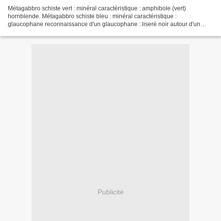
Métagabbro schiste vert : minéral caractéristique : amphibole (vert)
hornblende. Métagabbro schiste bleu : minéral caractéristique :
glaucophane reconnaissance d'un glaucophane : liseré noir autour d'un
pyroxène. Étude d'une roche métamorphique de la...
Publicité