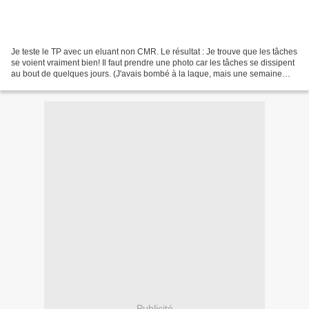
Je teste le TP avec un eluant non CMR. Le résultat : Je trouve que les tâches
se voient vraiment bien! Il faut prendre une photo car les tâches se dissipent
au bout de quelques jours. (J'avais bombé à la laque, mais une semaine
après on ne voyait plus...
Publicité