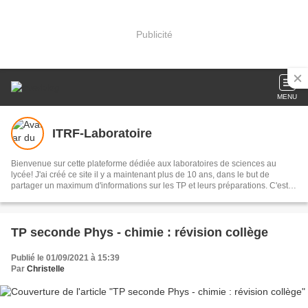
Publicité
MENU
ITRF-Laboratoire
Bienvenue sur cette plateforme dédiée aux laboratoires de sciences au
lycée! J'ai créé ce site il y a maintenant plus de 10 ans, dans le but de
partager un maximum d'informations sur les TP et leurs préparations. C'est
aussi un lieu d'échange, j'espère qu'il vous satisfera et je compte sur vous
pour laisser des commentaires qui feront évoluer le site et l'enrichiront !
TP seconde Phys - chimie : révision collège
Publié le 01/09/2021 à 15:39
Par
Christelle