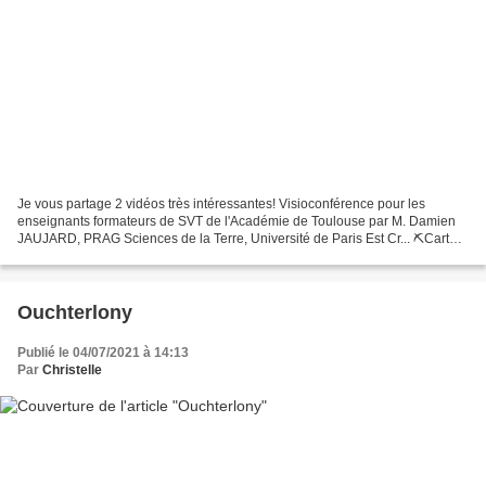
Je vous partage 2 vidéos très intéressantes! Visioconférence pour les
enseignants formateurs de SVT de l'Académie de Toulouse par M. Damien
JAUJARD, PRAG Sciences de la Terre, Université de Paris Est Cr... ⛏️Carte
Géologique : Une INTERPRÉTATION à un...
Ouchterlony
Publié le 04/07/2021 à 14:13
Par
Christelle