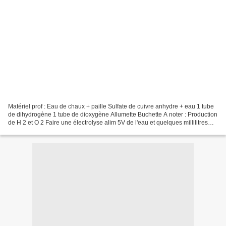
Matériel prof : Eau de chaux + paille Sulfate de cuivre anhydre + eau 1 tube
de dihydrogène 1 tube de dioxygène Allumette Buchette A noter : Production
de H 2 et O 2 Faire une électrolyse alim 5V de l'eau et quelques millilitres
d'acide sulfurique , Le...