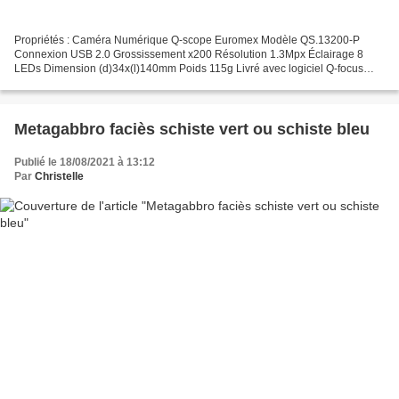
Propriétés : Caméra Numérique Q-scope Euromex Modèle QS.13200-P
Connexion USB 2.0 Grossissement x200 Résolution 1.3Mpx Éclairage 8
LEDs Dimension (d)34x(l)140mm Poids 115g Livré avec logiciel Q-focus
compatible Mac et PC. Le logiciel est facile à installer...
Metagabbro faciès schiste vert ou schiste bleu
Publié le 18/08/2021 à 13:12
Par
Christelle