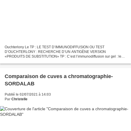
Ouchterlony Le TP : LE TEST D’IMMUNODIFFUSION OU TEST
D’OUCHTERLONY : RECHERCHE D’UN ANTIGÈNE VERSION
«PRODUITS DE SUBSTITUTION» TP : C’est l’immunodiffusion sur gel : les
solutions déposées dans les puits creusés dans le gel diffusent de façon
homogène...
Comparaison de cuves a chromatographie-
SORDALAB
Publié le 02/07/2021 à 14:03
Par
Christelle