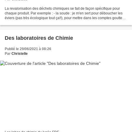
La revalorisation des déchets chimiques se fait de façon spécifique pour
chaque produit. Par exemple : - la soude : je m'en sert pour déboucher les
éviers (pas très écologique tout ça!!), pour mettre dans les comptes goutte
aussi - le sel de Mohr ou l'eau...
Des laboratoires de Chimie
Publié le 29/06/2021 à 08:26
Par
Christelle