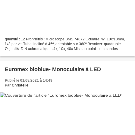
quantité : 12 Propriétés : Microscope BMS 74872 Oculaire: WF10x/18mm,
fixé par vis Tube: incliné à 45º, orientable sur 360º Revolver: quadruple
Objectifs: DIN achromatiques 4x, 10x, 40x Mise au point: commandes
coaxiales et bilaterales de mise au point...
Euromex bioblue- Monoculaire à LED
Publié le 01/08/2021 à 14:49
Par
Christelle