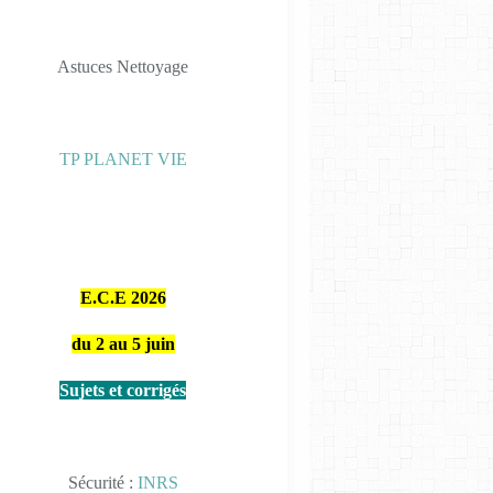
Astuces Nettoyage
SÉCURITÉ ET NETTOYAGE
TP PLANET VIE
E.C.E 2026
du 2 au 5 juin
SÉCURITÉ ET NETTOYAGE
Sujets et corrigés
Sécurité :
INRS