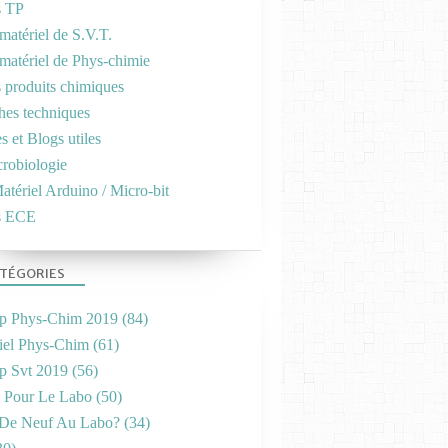
s TP
matériel de S.V.T.
 matériel de Phys-chimie
s produits chimiques
ches techniques
es et Blogs utiles
crobiologie
atériel Arduino / Micro-bit
s ECE
TÉGORIES
p Phys-Chim 2019
(84)
iel Phys-Chim
(61)
p Svt 2019
(56)
s Pour Le Labo
(50)
De Neuf Au Labo?
(34)