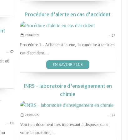
Procédure d'alerte en cas d'accident
ent
22/04/2022
…
SÉCURITÉ ET NETTOYAGE
Procédure 1 - Afficher à la vue, la conduite à tenir en
…
cas d'accident....
oit où
EN SAVOIR PLUS
INRS - laboratoire d'enseignement en
chimie
F
21/04/2022
…
ITRF
…
Voici un document très intéressant à disposer dans
 ou
votre laboratoire :...