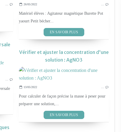
…
26/05/2022
…
Matériel élèves : Agitateur magnétique Burette Pot
yaourt Petit bécher...
EN SAVOIR PLUS
rsale
Vérifier et ajuster la concentration d'une
solution : AgNO3
FICHES TECHNIQUES
…
13/05/2022
…
ersale
Pour calculer de façon précise la masse à peser pour
préparer une solution,...
EN SAVOIR PLUS
ques