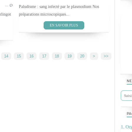
…
PRÉPARATION DE SOLUTIONS
Paludisme : sang infecté par le plasmodium Nos
rlingot
préparations microscopiques...
EN SAVOIR PLUS
14
15
16
17
18
19
20
>
>>
NE
PA
1. Or