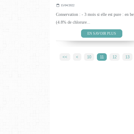
15/04/2022
Conservation : - 3 mois si elle est pure : en be
(4.8% de chlorure...
EN SAVOIR PLUS
<<
<
10
11
12
13