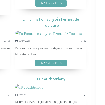
EN SAVOIR PLUS
En Formation au lycée Fermat de
e
Toulouse
SÉCURITÉ ET NETTOYAGE
…
19/04/2022
…
lèves ne
J'ai suivi sur une journée un stage sur la sécurité au
laboratoire. Les...
EN SAVOIR PLUS
TP : ouchterlony
SÉCURITÉ ET NETTOYAGE
…
19/04/2022
…
Matériel élèves : 1 pot avec : 6 pipettes compte-