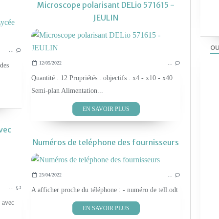
Microscope polarisant DELio 571615 -
JEULIN
MATÉRIEL S.V.T
OU
…
12/05/2022
…
 des
Quantité : 12 Propriétés : objectifs : x4 - x10 - x40
Semi-plan Alimentation...
EN SAVOIR PLUS
avec
Numéros de teléphone des fournisseurs
LES TP SVT 2019
25/04/2022
…
…
A afficher proche du téléphone : - numéro de tell.odt
a avec
EN SAVOIR PLUS