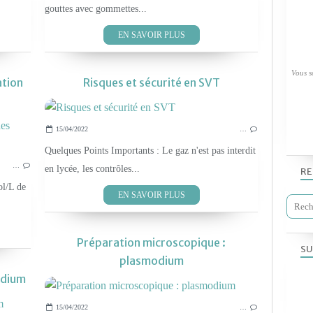
gouttes avec gommettes...
EN SAVOIR PLUS
Vous so
ation
Risques et sécurité en SVT
15/04/2022
…
OUTILS POUR LE LABO
PRÉPARATION DE SOLUTIONS
Quelques Points Importants : Le gaz n'est pas interdit
…
en lycée, les contrôles...
RE
ol/L de
EN SAVOIR PLUS
Préparation microscopique :
SU
plasmodium
odium
15/04/2022
…
OUTILS POUR LE LABO