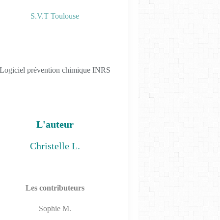
S.V.T Toulouse
Logiciel prévention chimique INRS
QUOI DE NEUF AU LABO?
MON PARCOURS
L'auteur
Christelle L.
LES TP SVT 2019
Les contributeurs
Sophie M.