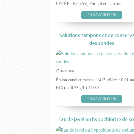
LYCÉE : Benzène, Formol et mercure....
EN SAVOIR PLUS
Solutions tampons et de conserv
des sondes
15/04/2022
Étalon conductimétrie : 1413 µS/cm : 0.01 m
KCl (ou 0.75 g/L) 12880...
EN SAVOIR PLUS
Eau de javel ou hypochlorite de s