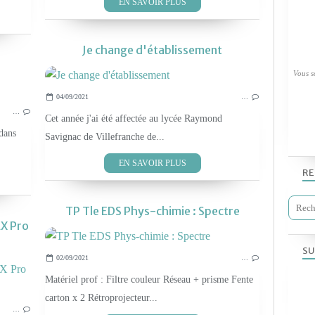
EN SAVOIR PLUS
Je change d'établissement
Vous so
OUTILS POUR LE LABO
04/09/2021
…
…
LES TP SVT 2019
Cet année j'ai été affectée au lycée Raymond
dans
Savignac de Villefranche de...
EN SAVOIR PLUS
RE
TP Tle EDS Phys-chimie : Spectre
X Pro
SU
02/09/2021
…
MATÉRIEL S.V.T
Matériel prof : Filtre couleur Réseau + prisme Fente
carton x 2 Rétroprojecteur...
…