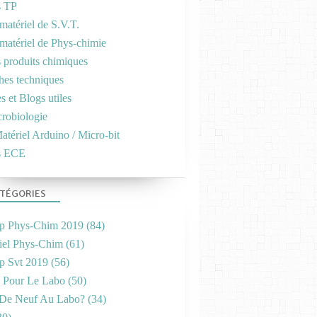
s TP
matériel de S.V.T.
 matériel de Phys-chimie
s produits chimiques
ches techniques
es et Blogs utiles
crobiologie
atériel Arduino / Micro-bit
s ECE
TÉGORIES
p Phys-Chim 2019
(84)
iel Phys-Chim
(61)
p Svt 2019
(56)
s Pour Le Labo
(50)
De Neuf Au Labo?
(34)