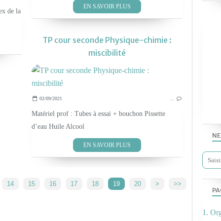
EN SAVOIR PLUS
ex de la
TP cour seconde Physique-chimie :
miscibilité
02/09/2021
…
Matériel prof : Tubes à essai + bouchon Pissette
d’eau Huile Alcool
NE
EN SAVOIR PLUS
14
15
16
17
18
19
20
>
>>
PA
1. Or