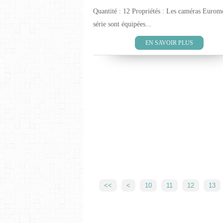
Quantité : 12 Propriétés : Les caméras Eurom
série sont équipées...
EN SAVOIR PLUS
<<
<
10
11
12
13