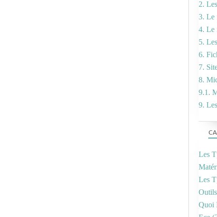
2. Le
3. Le 
4. Le
5. Le
6. Fi
7. Sit
8. Mi
9.1. M
9. Le
CA
Les T
Matér
Les T
Outil
Quoi 