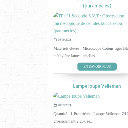
(paramécies)
09/09/2021
Matériels élèves : Microscope Cotons tiges Bl
méthylène lames lamelles...
EN SAVOIR PLUS
Lampe loupe Velleman
08/09/2021
Quantité : 1 Propriétés : Lampe Velleman Ø
grossissement 2.25x se...