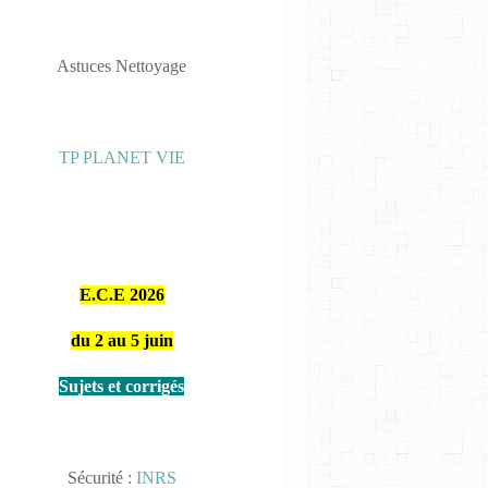
Astuces Nettoyage
TP PLANET VIE
LES TP SVT 2019
E.C.E 2026
du 2 au 5 juin
Sujets et corrigés
Sécurité :
INRS