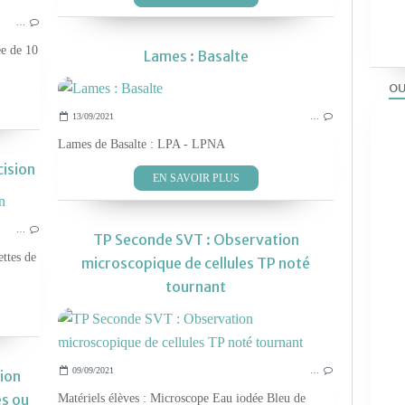
LES TP PHYS-CHIM 2019
…
ée de 10
Lames : Basalte
OU
13/09/2021
…
Lames de Basalte : LPA - LPNA
cision
EN SAVOIR PLUS
LES TP PHYS-CHIM 2019
…
TP Seconde SVT : Observation
ettes de
microscopique de cellules TP noté
tournant
09/09/2021
…
ion
es ou
Matériels élèves : Microscope Eau iodée Bleu de