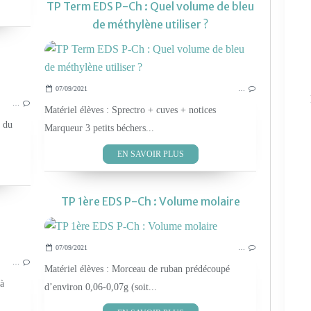
TP Term EDS P-Ch : Quel volume de bleu
de méthylène utiliser ?
LES TP SVT 2019
07/09/2021
…
…
Matériel élèves : Sprectro + cuves + notices
s du
Marqueur 3 petits béchers...
EN SAVOIR PLUS
TP 1ère EDS P-Ch : Volume molaire
OUTILS POUR LE LABO
07/09/2021
…
…
Matériel élèves : Morceau de ruban prédécoupé
 à
d’environ 0,06-0,07g (soit...