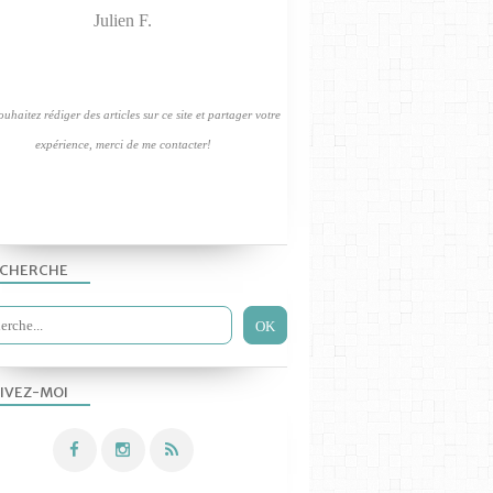
Julien F.
uhaitez rédiger des articles sur ce site et partager votre
QUOI DE NEUF AU LABO?
expérience, merci de me contacter!
CHERCHE
LES TP PHYS-CHIM 2010
IVEZ-MOI
LES TP PHYS-CHIM 2019