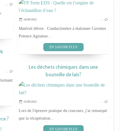
…
e
16/09/2021
…
Matériel élèves : Conductimètre à étalonner Cuvettes
Potence Agitateur...
EN SAVOIR PLUS
IN
TEST MATÉRIEL
Les déchets chimiques dans une
…
bouteille de lait?
rformant
15/09/2021
…
Lors de l'épreuve pratique du concours, j'ai remarqué
èce ?
que la récupération...
EN SAVOIR PLUS